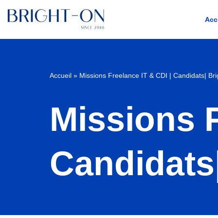
Acc
Aller
Accueil
»
Missions Freelance IT & CDI | Candidats| Br
au
contenu
Missions F
Candidats