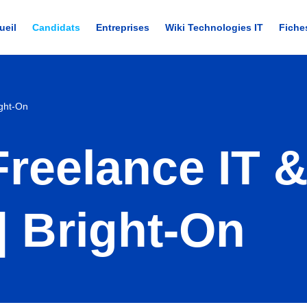
ueil
Candidats
Entreprises
Wiki Technologies IT
Fiche
ight-On
reelance IT &
| Bright-On