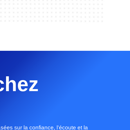
 chez
ées sur la confiance, l’écoute et la