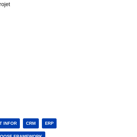
rojet
T INFOR
CRM
ERP
OOSE FRAMEWORK