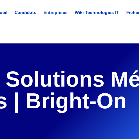
ueil
Candidats
Entreprises
Wiki Technologies IT
Fiche
: Solutions Mé
s | Bright-On