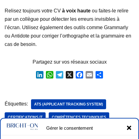
Relisez toujours votre CV
à voix haute
ou faites-le relire
par un collègue pour détecter les erreurs invisibles à
l’écran. Utilisez également des outils comme Grammarly
ou Antidote pour corriger l’orthographe et la grammaire en
cas de besoin.
Partagez sur vos réseaux sociaux
L
W
T
X
F
E
P
i
h
e
a
m
a
n
a
l
c
a
r
k
t
e
e
i
t
Étiquettes:
e
s
g
b
l
a
ATS (APPLICANT TRACKING SYSTEM)
d
A
r
o
g
CERTIFICATIONS IT
COMPÉTENCES TECHNIQUES
I
p
a
o
e
n
p
m
k
r
Gérer le consentement
CONSEILS EMPLOI
CV
GITHUB
PORTFOLIO