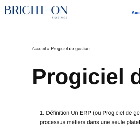
Acc
Aller
Accueil
»
Progiciel de gestion
au
contenu
Progiciel 
1. Définition Un ERP (ou Progiciel de ge
processus métiers dans une seule plate